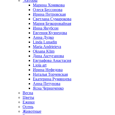
Авторы
Марина Хомякова
Олеся Бессонова
Ирина Петровская
Светлана Сумарокова
Мария Безкоровайная
Инна Якубсон
Евгения Кузнецова
Анна Дудко
Linda Lunadin
Maria Andrieieva
Oksana Klim
Дина Актуганова
Евграфова Анастасия
Liola art
Ирина Нефедова
Наталья Торчевская
Екатерина Румянцева
Анна Петунова
Ясна Черниченко
Весна
Цветы
Ежики
Осень
Животные