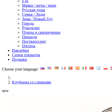
Еда
Маяки / киты / море
Русская душа
Семья / Люди
Зима / Новый Год
Города
Рукоделие
Птицы и скворечники
Природа
Посткроссинг
Цитаты
Наклейки
Серии открыток
Подарки
Choose your language:
Клубника со сливками
new