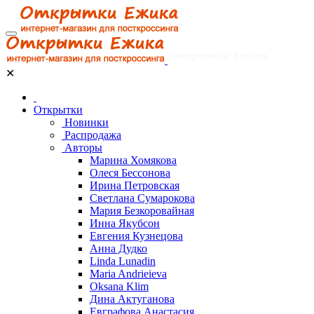
✕
Открытки
Новинки
Распродажа
Авторы
Марина Хомякова
Олеся Бессонова
Ирина Петровская
Светлана Сумарокова
Мария Безкоровайная
Инна Якубсон
Евгения Кузнецова
Анна Дудко
Linda Lunadin
Maria Andrieieva
Oksana Klim
Дина Актуганова
Евграфова Анастасия