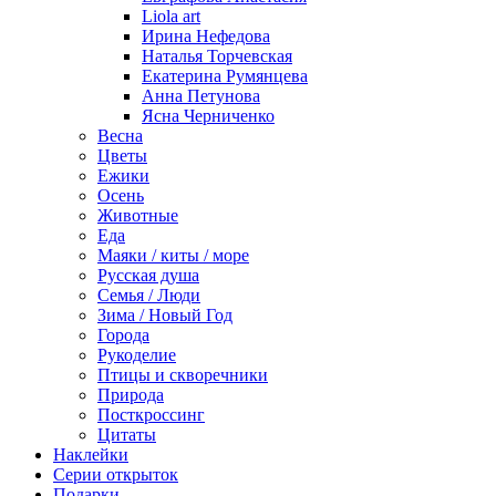
Liola art
Ирина Нефедова
Наталья Торчевская
Екатерина Румянцева
Анна Петунова
Ясна Черниченко
Весна
Цветы
Ежики
Осень
Животные
Еда
Маяки / киты / море
Русская душа
Семья / Люди
Зима / Новый Год
Города
Рукоделие
Птицы и скворечники
Природа
Посткроссинг
Цитаты
Наклейки
Серии открыток
Подарки