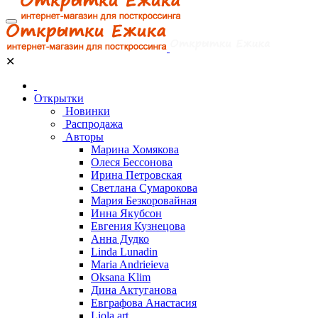
✕
Открытки
Новинки
Распродажа
Авторы
Марина Хомякова
Олеся Бессонова
Ирина Петровская
Светлана Сумарокова
Мария Безкоровайная
Инна Якубсон
Евгения Кузнецова
Анна Дудко
Linda Lunadin
Maria Andrieieva
Oksana Klim
Дина Актуганова
Евграфова Анастасия
Liola art