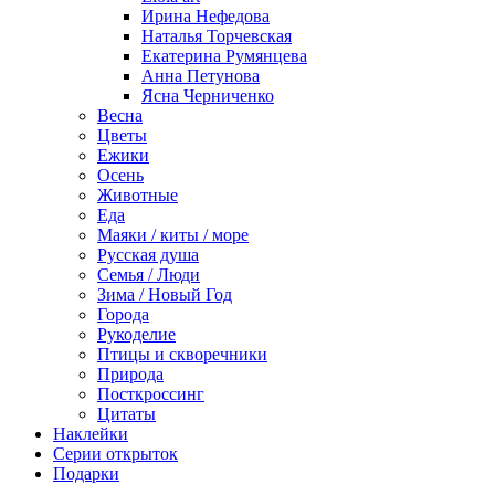
Ирина Нефедова
Наталья Торчевская
Екатерина Румянцева
Анна Петунова
Ясна Черниченко
Весна
Цветы
Ежики
Осень
Животные
Еда
Маяки / киты / море
Русская душа
Семья / Люди
Зима / Новый Год
Города
Рукоделие
Птицы и скворечники
Природа
Посткроссинг
Цитаты
Наклейки
Серии открыток
Подарки