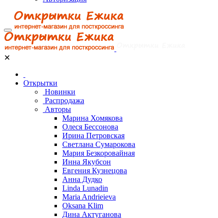
✕
Открытки
Новинки
Распродажа
Авторы
Марина Хомякова
Олеся Бессонова
Ирина Петровская
Светлана Сумарокова
Мария Безкоровайная
Инна Якубсон
Евгения Кузнецова
Анна Дудко
Linda Lunadin
Maria Andrieieva
Oksana Klim
Дина Актуганова