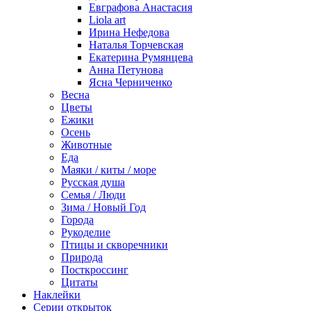
Евграфова Анастасия
Liola art
Ирина Нефедова
Наталья Торчевская
Екатерина Румянцева
Анна Петунова
Ясна Черниченко
Весна
Цветы
Ежики
Осень
Животные
Еда
Маяки / киты / море
Русская душа
Семья / Люди
Зима / Новый Год
Города
Рукоделие
Птицы и скворечники
Природа
Посткроссинг
Цитаты
Наклейки
Серии открыток