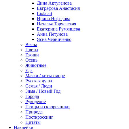
Дина Актуганова
Евграфова Анастасия
Liola art
Ирина Нефедова
Наталья Торчевская
Екатерина Румянцева
Анна Петунова
Ясна Черниченко
Весна
Цветы
Ежики
Осень
Животные
Еда
Маяки / киты / море
Русская душа
Семья / Люди
Зима / Новый Год
Города
Рукоделие
Птицы и скворечники
Природа
Посткроссинг
Цитаты
Наклейки