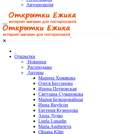
Авторизация
✕
Открытки
Новинки
Распродажа
Авторы
Марина Хомякова
Олеся Бессонова
Ирина Петровская
Светлана Сумарокова
Мария Безкоровайная
Инна Якубсон
Евгения Кузнецова
Анна Дудко
Linda Lunadin
Maria Andrieieva
Oksana Klim