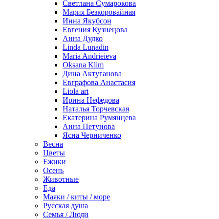
Светлана Сумарокова
Мария Безкоровайная
Инна Якубсон
Евгения Кузнецова
Анна Дудко
Linda Lunadin
Maria Andrieieva
Oksana Klim
Дина Актуганова
Евграфова Анастасия
Liola art
Ирина Нефедова
Наталья Торчевская
Екатерина Румянцева
Анна Петунова
Ясна Черниченко
Весна
Цветы
Ежики
Осень
Животные
Еда
Маяки / киты / море
Русская душа
Семья / Люди