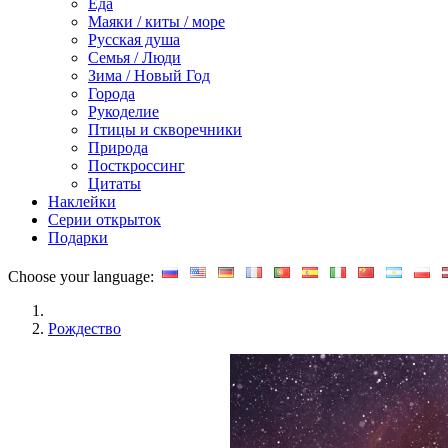
Еда
Маяки / киты / море
Русская душа
Семья / Люди
Зима / Новый Год
Города
Рукоделие
Птицы и скворечники
Природа
Посткроссинг
Цитаты
Наклейки
Серии открыток
Подарки
Choose your language:
Рождество