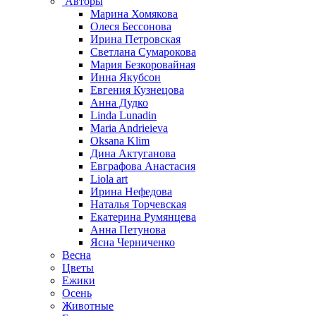
Авторы
Марина Хомякова
Олеся Бессонова
Ирина Петровская
Светлана Сумарокова
Мария Безкоровайная
Инна Якубсон
Евгения Кузнецова
Анна Дудко
Linda Lunadin
Maria Andrieieva
Oksana Klim
Дина Актуганова
Евграфова Анастасия
Liola art
Ирина Нефедова
Наталья Торчевская
Екатерина Румянцева
Анна Петунова
Ясна Черниченко
Весна
Цветы
Ежики
Осень
Животные