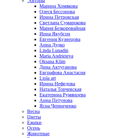
Авторы
Марина Хомякова
Олеся Бессонова
Ирина Петровская
Светлана Сумарокова
Мария Безкоровайная
Инна Якубсон
Евгения Кузнецова
Анна Дудко
Linda Lunadin
Maria Andrieieva
Oksana Klim
Дина Актуганова
Евграфова Анастасия
Liola art
Ирина Нефедова
Наталья Торчевская
Екатерина Румянцева
Анна Петунова
Ясна Черниченко
Весна
Цветы
Ежики
Осень
Животные