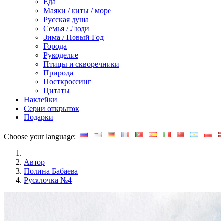
Еда
Маяки / киты / море
Русская душа
Семья / Люди
Зима / Новый Год
Города
Рукоделие
Птицы и скворечники
Природа
Посткроссинг
Цитаты
Наклейки
Серии открыток
Подарки
Choose your language:
Автор
Полина Бабаева
Русалочка №4