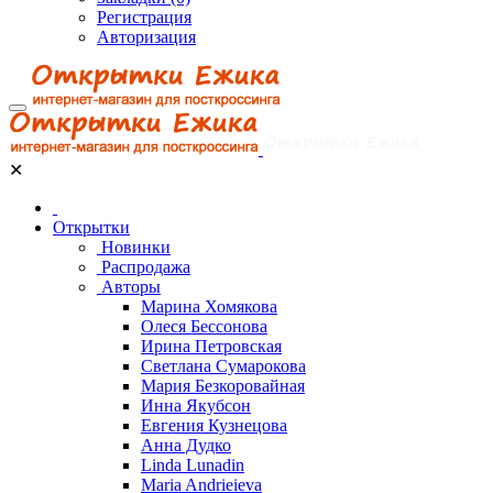
Регистрация
Авторизация
✕
Открытки
Новинки
Распродажа
Авторы
Марина Хомякова
Олеся Бессонова
Ирина Петровская
Светлана Сумарокова
Мария Безкоровайная
Инна Якубсон
Евгения Кузнецова
Анна Дудко
Linda Lunadin
Maria Andrieieva