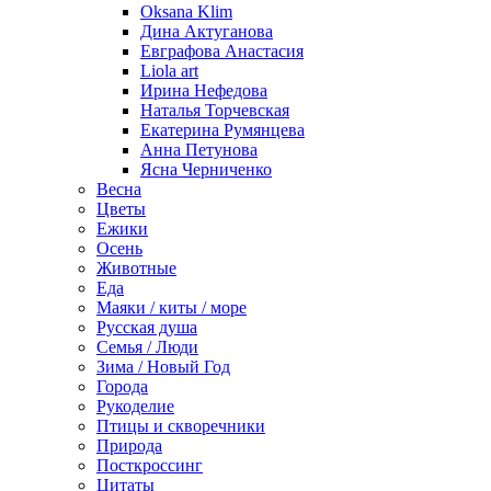
Oksana Klim
Дина Актуганова
Евграфова Анастасия
Liola art
Ирина Нефедова
Наталья Торчевская
Екатерина Румянцева
Анна Петунова
Ясна Черниченко
Весна
Цветы
Ежики
Осень
Животные
Еда
Маяки / киты / море
Русская душа
Семья / Люди
Зима / Новый Год
Города
Рукоделие
Птицы и скворечники
Природа
Посткроссинг
Цитаты