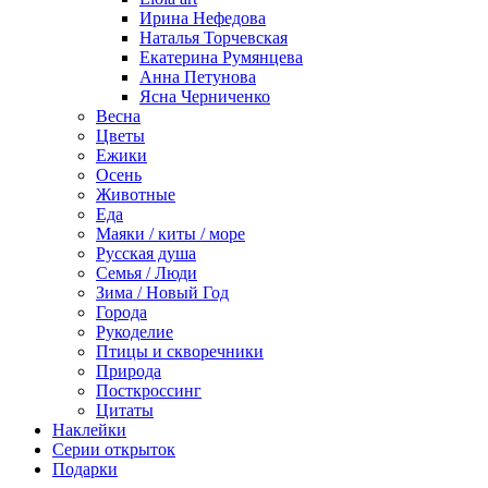
Ирина Нефедова
Наталья Торчевская
Екатерина Румянцева
Анна Петунова
Ясна Черниченко
Весна
Цветы
Ежики
Осень
Животные
Еда
Маяки / киты / море
Русская душа
Семья / Люди
Зима / Новый Год
Города
Рукоделие
Птицы и скворечники
Природа
Посткроссинг
Цитаты
Наклейки
Серии открыток
Подарки