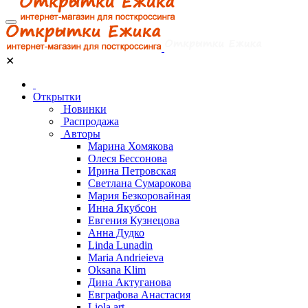
✕
Открытки
Новинки
Распродажа
Авторы
Марина Хомякова
Олеся Бессонова
Ирина Петровская
Светлана Сумарокова
Мария Безкоровайная
Инна Якубсон
Евгения Кузнецова
Анна Дудко
Linda Lunadin
Maria Andrieieva
Oksana Klim
Дина Актуганова
Евграфова Анастасия
Liola art