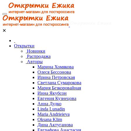
✕
Открытки
Новинки
Распродажа
Авторы
Марина Хомякова
Олеся Бессонова
Ирина Петровская
Светлана Сумарокова
Мария Безкоровайная
Инна Якубсон
Евгения Кузнецова
Анна Дудко
Linda Lunadin
Maria Andrieieva
Oksana Klim
Дина Актуганова
Евграфова Анастасия