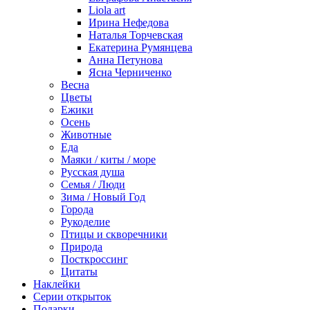
Liola art
Ирина Нефедова
Наталья Торчевская
Екатерина Румянцева
Анна Петунова
Ясна Черниченко
Весна
Цветы
Ежики
Осень
Животные
Еда
Маяки / киты / море
Русская душа
Семья / Люди
Зима / Новый Год
Города
Рукоделие
Птицы и скворечники
Природа
Посткроссинг
Цитаты
Наклейки
Серии открыток
Подарки