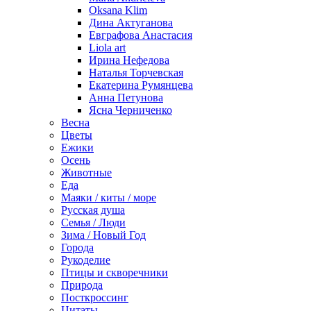
Oksana Klim
Дина Актуганова
Евграфова Анастасия
Liola art
Ирина Нефедова
Наталья Торчевская
Екатерина Румянцева
Анна Петунова
Ясна Черниченко
Весна
Цветы
Ежики
Осень
Животные
Еда
Маяки / киты / море
Русская душа
Семья / Люди
Зима / Новый Год
Города
Рукоделие
Птицы и скворечники
Природа
Посткроссинг
Цитаты