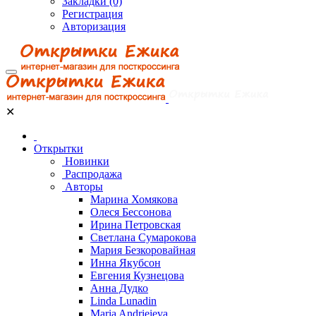
Закладки (0)
Регистрация
Авторизация
✕
Открытки
Новинки
Распродажа
Авторы
Марина Хомякова
Олеся Бессонова
Ирина Петровская
Светлана Сумарокова
Мария Безкоровайная
Инна Якубсон
Евгения Кузнецова
Анна Дудко
Linda Lunadin
Maria Andrieieva