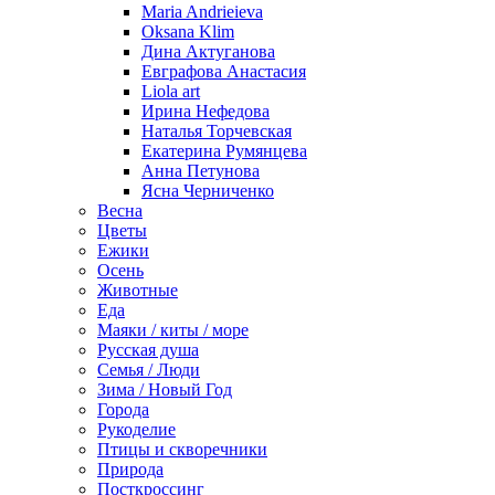
Maria Andrieieva
Oksana Klim
Дина Актуганова
Евграфова Анастасия
Liola art
Ирина Нефедова
Наталья Торчевская
Екатерина Румянцева
Анна Петунова
Ясна Черниченко
Весна
Цветы
Ежики
Осень
Животные
Еда
Маяки / киты / море
Русская душа
Семья / Люди
Зима / Новый Год
Города
Рукоделие
Птицы и скворечники
Природа
Посткроссинг