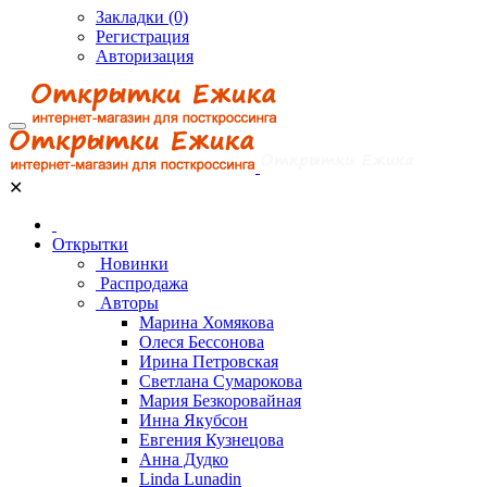
Закладки (0)
Регистрация
Авторизация
✕
Открытки
Новинки
Распродажа
Авторы
Марина Хомякова
Олеся Бессонова
Ирина Петровская
Светлана Сумарокова
Мария Безкоровайная
Инна Якубсон
Евгения Кузнецова
Анна Дудко
Linda Lunadin