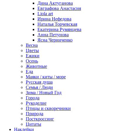
Дина Актуганова
Евграфова Анастасия
Liola art
Ирина Нефедова
Наталья Торчевская
Екатерина Румянцева
Анна Петунова
Ясна Черниченко
Весна
Цветы
Ежики
Осень
Животные
Еда
Маяки / киты / море
Русская душа
Семья / Люди
Зима / Новый Год
Города
Рукоделие
Птицы и скворечники
Природа
Посткроссинг
Цитаты
Наклейки