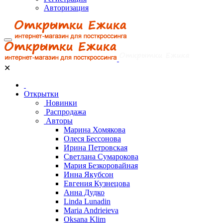
Авторизация
✕
Открытки
Новинки
Распродажа
Авторы
Марина Хомякова
Олеся Бессонова
Ирина Петровская
Светлана Сумарокова
Мария Безкоровайная
Инна Якубсон
Евгения Кузнецова
Анна Дудко
Linda Lunadin
Maria Andrieieva
Oksana Klim