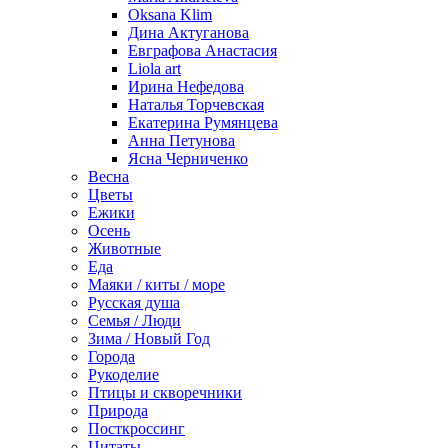
Oksana Klim
Дина Актуганова
Евграфова Анастасия
Liola art
Ирина Нефедова
Наталья Торчевская
Екатерина Румянцева
Анна Петунова
Ясна Черниченко
Весна
Цветы
Ежики
Осень
Животные
Еда
Маяки / киты / море
Русская душа
Семья / Люди
Зима / Новый Год
Города
Рукоделие
Птицы и скворечники
Природа
Посткроссинг
Цитаты