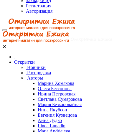
Закладки (0)
Регистрация
Авторизация
✕
Открытки
Новинки
Распродажа
Авторы
Марина Хомякова
Олеся Бессонова
Ирина Петровская
Светлана Сумарокова
Мария Безкоровайная
Инна Якубсон
Евгения Кузнецова
Анна Дудко
Linda Lunadin
Maria Andrieieva