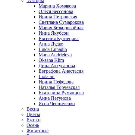
Авторы
Марина Хомякова
Олеся Бессонова
Ирина Петровская
Светлана Сумарокова
Мария Безкоровайная
Инна Якубсон
Евгения Кузнецова
Анна Дудко
Linda Lunadin
Maria Andrieieva
Oksana Klim
Дина Актуганова
Евграфова Анастасия
Liola art
Ирина Нефедова
Наталья Торчевская
Екатерина Румянцева
Анна Петунова
Ясна Черниченко
Весна
Цветы
Ежики
Осень
Животные