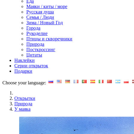
Еда
Маяки / киты / море
Русская душа
Семья / Люди
Зима / Новый Год
Города
Рукоделие
Птицы и скворечники
Природа
Посткроссинг
Цитаты
Наклейки
Серии открыток
Подарки
Choose your language:
Открытки
Природа
У маяка