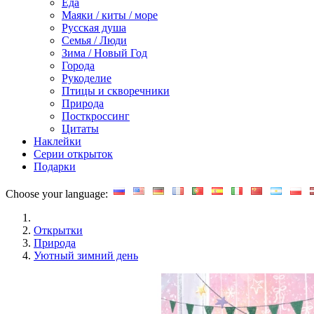
Еда
Маяки / киты / море
Русская душа
Семья / Люди
Зима / Новый Год
Города
Рукоделие
Птицы и скворечники
Природа
Посткроссинг
Цитаты
Наклейки
Серии открыток
Подарки
Choose your language:
Открытки
Природа
Уютный зимний день