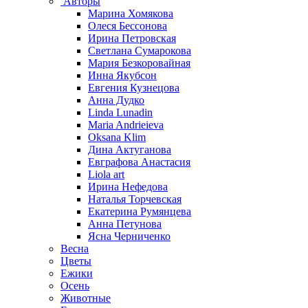
Авторы
Марина Хомякова
Олеся Бессонова
Ирина Петровская
Светлана Сумарокова
Мария Безкоровайная
Инна Якубсон
Евгения Кузнецова
Анна Дудко
Linda Lunadin
Maria Andrieieva
Oksana Klim
Дина Актуганова
Евграфова Анастасия
Liola art
Ирина Нефедова
Наталья Торчевская
Екатерина Румянцева
Анна Петунова
Ясна Черниченко
Весна
Цветы
Ежики
Осень
Животные