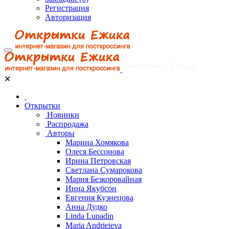
Регистрация
Авторизация
✕
Открытки
Новинки
Распродажа
Авторы
Марина Хомякова
Олеся Бессонова
Ирина Петровская
Светлана Сумарокова
Мария Безкоровайная
Инна Якубсон
Евгения Кузнецова
Анна Дудко
Linda Lunadin
Maria Andrieieva