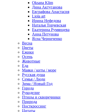
Oksana Klim
Дина Актуганова
Евграфова Анастасия
Liola art
Ирина Нефедова
Наталья Торчевская
Екатерина Румянцева
Анна Петунова
Ясна Черниченко
Весна
Цветы
Ежики
Осень
Животные
Еда
Маяки / киты / море
Русская душа
Семья / Люди
Зима / Новый Год
Города
Рукоделие
Птицы и скворечники
Природа
Посткроссинг
Цитаты