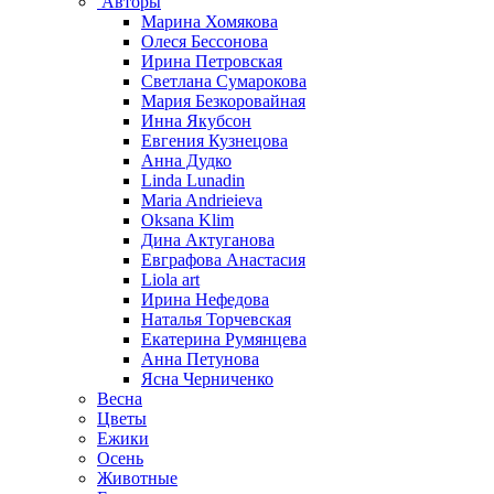
Авторы
Марина Хомякова
Олеся Бессонова
Ирина Петровская
Светлана Сумарокова
Мария Безкоровайная
Инна Якубсон
Евгения Кузнецова
Анна Дудко
Linda Lunadin
Maria Andrieieva
Oksana Klim
Дина Актуганова
Евграфова Анастасия
Liola art
Ирина Нефедова
Наталья Торчевская
Екатерина Румянцева
Анна Петунова
Ясна Черниченко
Весна
Цветы
Ежики
Осень
Животные