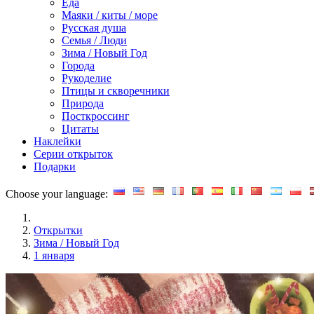
Еда
Маяки / киты / море
Русская душа
Семья / Люди
Зима / Новый Год
Города
Рукоделие
Птицы и скворечники
Природа
Посткроссинг
Цитаты
Наклейки
Серии открыток
Подарки
Choose your language:
Открытки
Зима / Новый Год
1 января