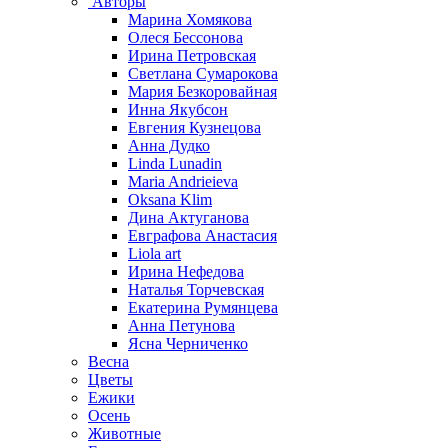
Авторы
Марина Хомякова
Олеся Бессонова
Ирина Петровская
Светлана Сумарокова
Мария Безкоровайная
Инна Якубсон
Евгения Кузнецова
Анна Дудко
Linda Lunadin
Maria Andrieieva
Oksana Klim
Дина Актуганова
Евграфова Анастасия
Liola art
Ирина Нефедова
Наталья Торчевская
Екатерина Румянцева
Анна Петунова
Ясна Черниченко
Весна
Цветы
Ежики
Осень
Животные