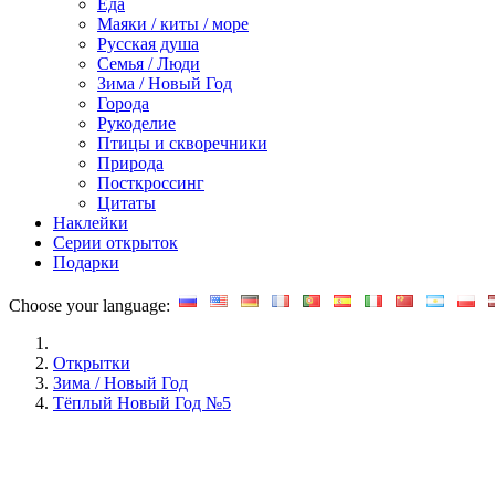
Еда
Маяки / киты / море
Русская душа
Семья / Люди
Зима / Новый Год
Города
Рукоделие
Птицы и скворечники
Природа
Посткроссинг
Цитаты
Наклейки
Серии открыток
Подарки
Choose your language:
Открытки
Зима / Новый Год
Тёплый Новый Год №5