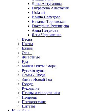
Дина Актуганова
Евграфова Анастасия
Liola art
Ирина Нефедова
Наталья Торчевская
Екатерина Румянцева
Анна Петунова
Ясна Черниченко
Весна
Цветы
Ежики
Осень
Животные
Еда
Маяки / киты / море
Русская душа
Семья / Люди
Зима / Новый Год
Города
Рукоделие
Птицы и скворечники
Природа
Посткроссинг
Цитаты
Наклейки