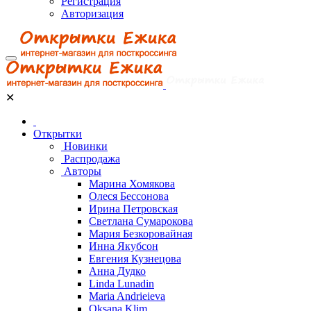
Регистрация
Авторизация
✕
Открытки
Новинки
Распродажа
Авторы
Марина Хомякова
Олеся Бессонова
Ирина Петровская
Светлана Сумарокова
Мария Безкоровайная
Инна Якубсон
Евгения Кузнецова
Анна Дудко
Linda Lunadin
Maria Andrieieva
Oksana Klim