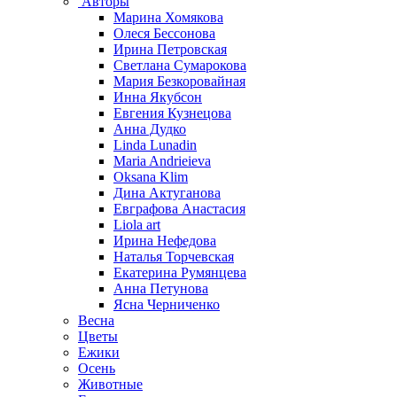
Авторы
Марина Хомякова
Олеся Бессонова
Ирина Петровская
Светлана Сумарокова
Мария Безкоровайная
Инна Якубсон
Евгения Кузнецова
Анна Дудко
Linda Lunadin
Maria Andrieieva
Oksana Klim
Дина Актуганова
Евграфова Анастасия
Liola art
Ирина Нефедова
Наталья Торчевская
Екатерина Румянцева
Анна Петунова
Ясна Черниченко
Весна
Цветы
Ежики
Осень
Животные