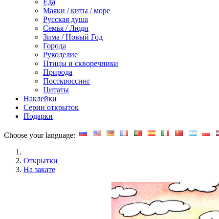
Еда
Маяки / киты / море
Русская душа
Семья / Люди
Зима / Новый Год
Города
Рукоделие
Птицы и скворечники
Природа
Посткроссинг
Цитаты
Наклейки
Серии открыток
Подарки
Choose your language:
Открытки
На закате