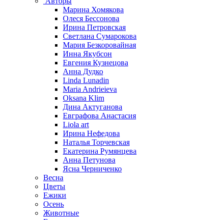
Авторы
Марина Хомякова
Олеся Бессонова
Ирина Петровская
Светлана Сумарокова
Мария Безкоровайная
Инна Якубсон
Евгения Кузнецова
Анна Дудко
Linda Lunadin
Maria Andrieieva
Oksana Klim
Дина Актуганова
Евграфова Анастасия
Liola art
Ирина Нефедова
Наталья Торчевская
Екатерина Румянцева
Анна Петунова
Ясна Черниченко
Весна
Цветы
Ежики
Осень
Животные