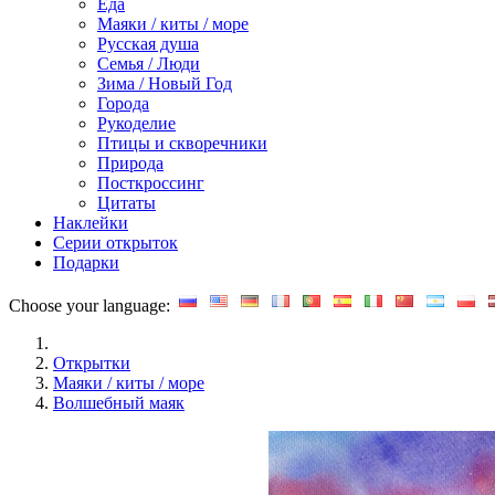
Еда
Маяки / киты / море
Русская душа
Семья / Люди
Зима / Новый Год
Города
Рукоделие
Птицы и скворечники
Природа
Посткроссинг
Цитаты
Наклейки
Серии открыток
Подарки
Choose your language:
Открытки
Маяки / киты / море
Волшебный маяк