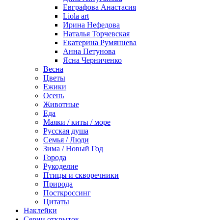
Евграфова Анастасия
Liola art
Ирина Нефедова
Наталья Торчевская
Екатерина Румянцева
Анна Петунова
Ясна Черниченко
Весна
Цветы
Ежики
Осень
Животные
Еда
Маяки / киты / море
Русская душа
Семья / Люди
Зима / Новый Год
Города
Рукоделие
Птицы и скворечники
Природа
Посткроссинг
Цитаты
Наклейки
Серии открыток