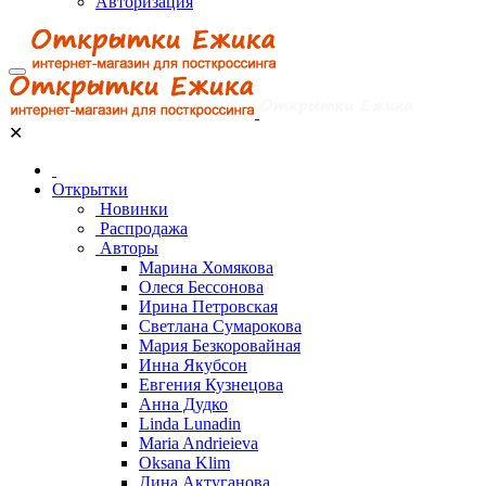
Авторизация
✕
Открытки
Новинки
Распродажа
Авторы
Марина Хомякова
Олеся Бессонова
Ирина Петровская
Светлана Сумарокова
Мария Безкоровайная
Инна Якубсон
Евгения Кузнецова
Анна Дудко
Linda Lunadin
Maria Andrieieva
Oksana Klim
Дина Актуганова