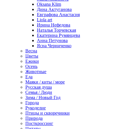
Oksana Klim
Дина Актуганова
Евграфова Анастасия
Liola art
Ирина Нефедова
Наталья Торчевская
Екатерина Румянцева
Анна Петунова
Ясна Черниченко
Весна
Цветы
Ежики
Осень
Животные
Еда
Маяки / киты / море
Русская душа
Семья / Люди
Зима / Новый Год
Города
Рукоделие
Птицы и скворечники
Природа
Посткроссинг
Цитаты