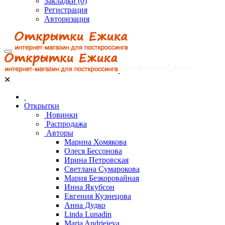
Закладки (0)
Регистрация
Авторизация
✕
Открытки
Новинки
Распродажа
Авторы
Марина Хомякова
Олеся Бессонова
Ирина Петровская
Светлана Сумарокова
Мария Безкоровайная
Инна Якубсон
Евгения Кузнецова
Анна Дудко
Linda Lunadin
Maria Andrieieva