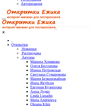
Авторизация
✕
Открытки
Новинки
Распродажа
Авторы
Марина Хомякова
Олеся Бессонова
Ирина Петровская
Светлана Сумарокова
Мария Безкоровайная
Инна Якубсон
Евгения Кузнецова
Анна Дудко
Linda Lunadin
Maria Andrieieva
Oksana Klim