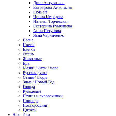
Дина Актуганова
Евграфова Анастасия
Liola art
Ирина Нефедова
Наталья Торчевская
Екатерина Румянцева
Анна Петунова
Ясна Черниченко
Весна
Цветы
Ежики
Осень
Животные
Еда
Маяки / киты / море
Русская душа
Семья / Люди
Зима / Новый Год
Города
Рукоделие
Птицы и скворечники
Природа
Посткроссинг
Цитаты
Наклейки