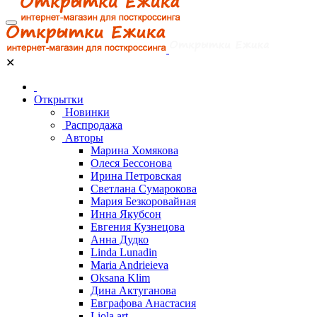
✕
Открытки
Новинки
Распродажа
Авторы
Марина Хомякова
Олеся Бессонова
Ирина Петровская
Светлана Сумарокова
Мария Безкоровайная
Инна Якубсон
Евгения Кузнецова
Анна Дудко
Linda Lunadin
Maria Andrieieva
Oksana Klim
Дина Актуганова
Евграфова Анастасия
Liola art