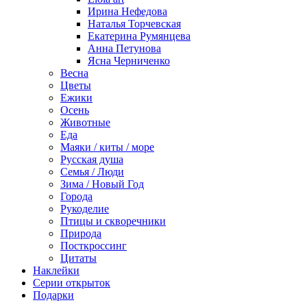
Ирина Нефедова
Наталья Торчевская
Екатерина Румянцева
Анна Петунова
Ясна Черниченко
Весна
Цветы
Ежики
Осень
Животные
Еда
Маяки / киты / море
Русская душа
Семья / Люди
Зима / Новый Год
Города
Рукоделие
Птицы и скворечники
Природа
Посткроссинг
Цитаты
Наклейки
Серии открыток
Подарки