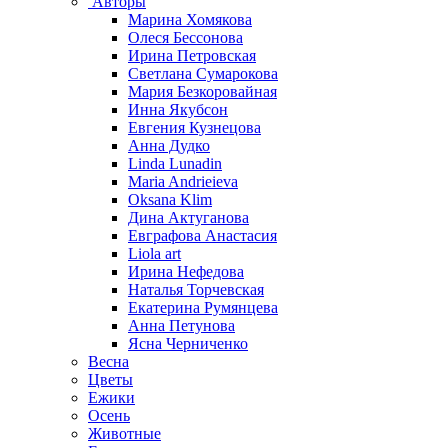
Авторы
Марина Хомякова
Олеся Бессонова
Ирина Петровская
Светлана Сумарокова
Мария Безкоровайная
Инна Якубсон
Евгения Кузнецова
Анна Дудко
Linda Lunadin
Maria Andrieieva
Oksana Klim
Дина Актуганова
Евграфова Анастасия
Liola art
Ирина Нефедова
Наталья Торчевская
Екатерина Румянцева
Анна Петунова
Ясна Черниченко
Весна
Цветы
Ежики
Осень
Животные