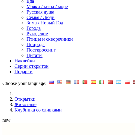
Еда
Маяки / киты / море
Русская душа
Семья / Люди
Зима / Новый Год
Города
Рукоделие
Птицы и скворечники
Природа
Посткроссинг
Цитаты
Наклейки
Серии открыток
Подарки
Choose your language:
Открытки
Животные
Клубника со сливками
new