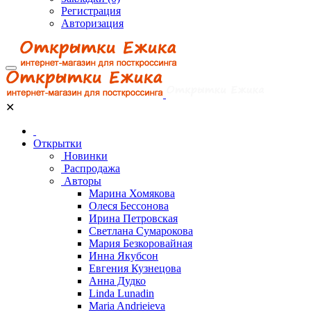
Регистрация
Авторизация
✕
Открытки
Новинки
Распродажа
Авторы
Марина Хомякова
Олеся Бессонова
Ирина Петровская
Светлана Сумарокова
Мария Безкоровайная
Инна Якубсон
Евгения Кузнецова
Анна Дудко
Linda Lunadin
Maria Andrieieva