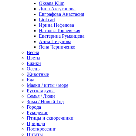
Oksana Klim
Дина Актуганова
Евграфова Анастасия
Liola art
Ирина Нефедова
Наталья Торчевская
Екатерина Румянцева
Анна Петунова
Ясна Черниченко
Весна
Цветы
Ежики
Осень
Животные
Еда
Маяки / киты / море
Русская душа
Семья / Люди
Зима / Новый Год
Города
Рукоделие
Птицы и скворечники
Природа
Посткроссинг
Цитаты