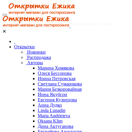
✕
Открытки
Новинки
Распродажа
Авторы
Марина Хомякова
Олеся Бессонова
Ирина Петровская
Светлана Сумарокова
Мария Безкоровайная
Инна Якубсон
Евгения Кузнецова
Анна Дудко
Linda Lunadin
Maria Andrieieva
Oksana Klim
Дина Актуганова
Евграфова Анастасия