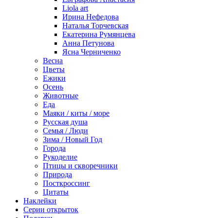
Liola art
Ирина Нефедова
Наталья Торчевская
Екатерина Румянцева
Анна Петунова
Ясна Черниченко
Весна
Цветы
Ежики
Осень
Животные
Еда
Маяки / киты / море
Русская душа
Семья / Люди
Зима / Новый Год
Города
Рукоделие
Птицы и скворечники
Природа
Посткроссинг
Цитаты
Наклейки
Серии открыток