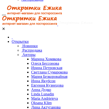
✕
Открытки
Новинки
Распродажа
Авторы
Марина Хомякова
Олеся Бессонова
Ирина Петровская
Светлана Сумарокова
Мария Безкоровайная
Инна Якубсон
Евгения Кузнецова
Анна Дудко
Linda Lunadin
Maria Andrieieva
Oksana Klim
Дина Актуганова