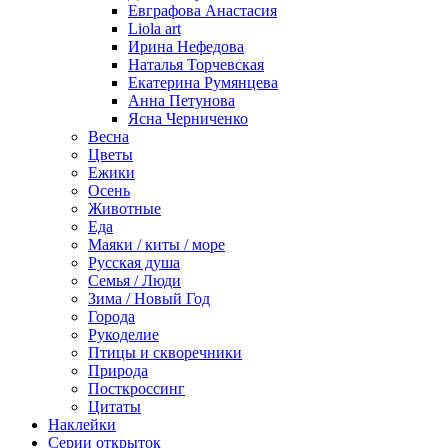
Евграфова Анастасия
Liola art
Ирина Нефедова
Наталья Торчевская
Екатерина Румянцева
Анна Петунова
Ясна Черниченко
Весна
Цветы
Ежики
Осень
Животные
Еда
Маяки / киты / море
Русская душа
Семья / Люди
Зима / Новый Год
Города
Рукоделие
Птицы и скворечники
Природа
Посткроссинг
Цитаты
Наклейки
Серии открыток