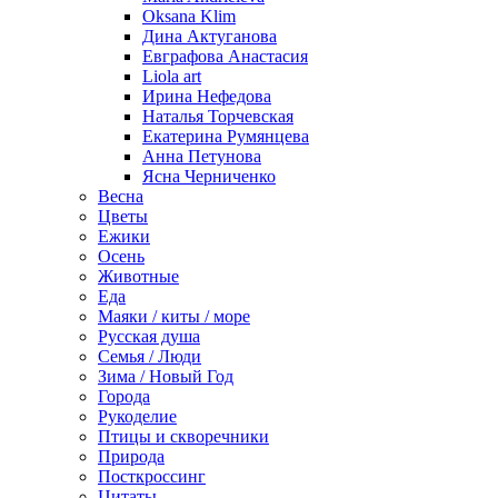
Oksana Klim
Дина Актуганова
Евграфова Анастасия
Liola art
Ирина Нефедова
Наталья Торчевская
Екатерина Румянцева
Анна Петунова
Ясна Черниченко
Весна
Цветы
Ежики
Осень
Животные
Еда
Маяки / киты / море
Русская душа
Семья / Люди
Зима / Новый Год
Города
Рукоделие
Птицы и скворечники
Природа
Посткроссинг
Цитаты