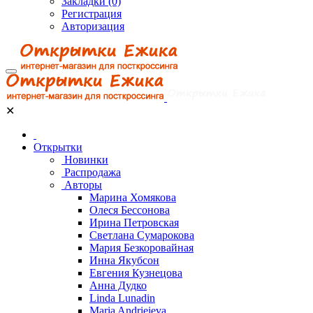
Закладки (0)
Регистрация
Авторизация
✕
Открытки
Новинки
Распродажа
Авторы
Марина Хомякова
Олеся Бессонова
Ирина Петровская
Светлана Сумарокова
Мария Безкоровайная
Инна Якубсон
Евгения Кузнецова
Анна Дудко
Linda Lunadin
Maria Andrieieva