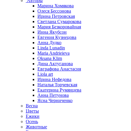
Авторы
Марина Хомякова
Олеся Бессонова
Ирина Петровская
Светлана Сумарокова
Мария Безкоровайная
Инна Якубсон
Евгения Кузнецова
Анна Дудко
Linda Lunadin
Maria Andrieieva
Oksana Klim
Дина Актуганова
Евграфова Анастасия
Liola art
Ирина Нефедова
Наталья Торчевская
Екатерина Румянцева
Анна Петунова
Ясна Черниченко
Весна
Цветы
Ежики
Осень
Животные