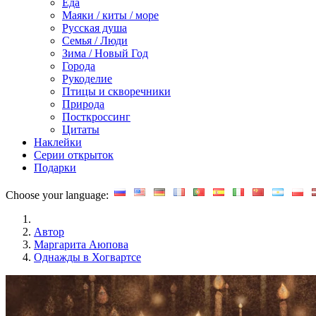
Еда
Маяки / киты / море
Русская душа
Семья / Люди
Зима / Новый Год
Города
Рукоделие
Птицы и скворечники
Природа
Посткроссинг
Цитаты
Наклейки
Серии открыток
Подарки
Choose your language:
Автор
Маргарита Аюпова
Однажды в Хогвартсе