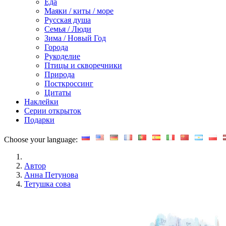
Еда
Маяки / киты / море
Русская душа
Семья / Люди
Зима / Новый Год
Города
Рукоделие
Птицы и скворечники
Природа
Посткроссинг
Цитаты
Наклейки
Серии открыток
Подарки
Choose your language:
Автор
Анна Петунова
Тетушка сова