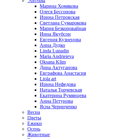
Авторы
Марина Хомякова
Олеся Бессонова
Ирина Петровская
Светлана Сумарокова
Мария Безкоровайная
Инна Якубсон
Евгения Кузнецова
Анна Дудко
Linda Lunadin
Maria Andrieieva
Oksana Klim
Дина Актуганова
Евграфова Анастасия
Liola art
Ирина Нефедова
Наталья Торчевская
Екатерина Румянцева
Анна Петунова
Ясна Черниченко
Весна
Цветы
Ежики
Осень
Животные