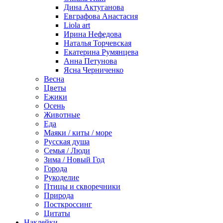
Дина Актуганова
Евграфова Анастасия
Liola art
Ирина Нефедова
Наталья Торчевская
Екатерина Румянцева
Анна Петунова
Ясна Черниченко
Весна
Цветы
Ежики
Осень
Животные
Еда
Маяки / киты / море
Русская душа
Семья / Люди
Зима / Новый Год
Города
Рукоделие
Птицы и скворечники
Природа
Посткроссинг
Цитаты
Наклейки