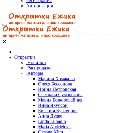
Регистрация
Авторизация
✕
Открытки
Новинки
Распродажа
Авторы
Марина Хомякова
Олеся Бессонова
Ирина Петровская
Светлана Сумарокова
Мария Безкоровайная
Инна Якубсон
Евгения Кузнецова
Анна Дудко
Linda Lunadin
Maria Andrieieva
Oksana Klim