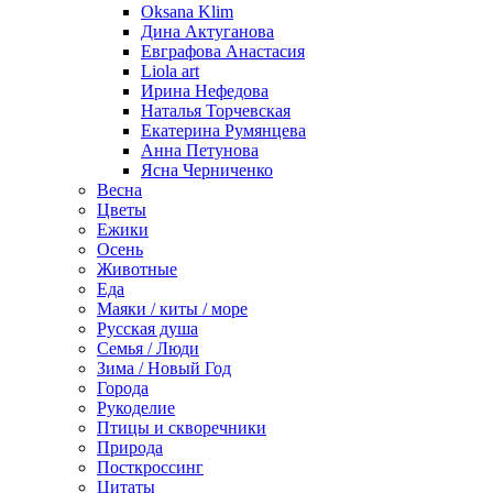
Oksana Klim
Дина Актуганова
Евграфова Анастасия
Liola art
Ирина Нефедова
Наталья Торчевская
Екатерина Румянцева
Анна Петунова
Ясна Черниченко
Весна
Цветы
Ежики
Осень
Животные
Еда
Маяки / киты / море
Русская душа
Семья / Люди
Зима / Новый Год
Города
Рукоделие
Птицы и скворечники
Природа
Посткроссинг
Цитаты