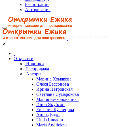
Регистрация
Авторизация
✕
Открытки
Новинки
Распродажа
Авторы
Марина Хомякова
Олеся Бессонова
Ирина Петровская
Светлана Сумарокова
Мария Безкоровайная
Инна Якубсон
Евгения Кузнецова
Анна Дудко
Linda Lunadin
Maria Andrieieva