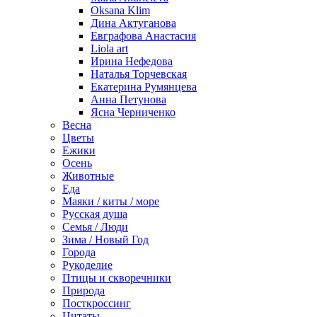
Oksana Klim
Дина Актуганова
Евграфова Анастасия
Liola art
Ирина Нефедова
Наталья Торчевская
Екатерина Румянцева
Анна Петунова
Ясна Черниченко
Весна
Цветы
Ежики
Осень
Животные
Еда
Маяки / киты / море
Русская душа
Семья / Люди
Зима / Новый Год
Города
Рукоделие
Птицы и скворечники
Природа
Посткроссинг
Цитаты