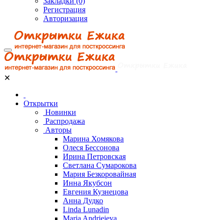
Закладки (0)
Регистрация
Авторизация
✕
Открытки
Новинки
Распродажа
Авторы
Марина Хомякова
Олеся Бессонова
Ирина Петровская
Светлана Сумарокова
Мария Безкоровайная
Инна Якубсон
Евгения Кузнецова
Анна Дудко
Linda Lunadin
Maria Andrieieva