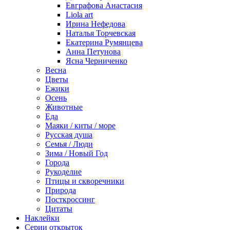
Евграфова Анастасия
Liola art
Ирина Нефедова
Наталья Торчевская
Екатерина Румянцева
Анна Петунова
Ясна Черниченко
Весна
Цветы
Ежики
Осень
Животные
Еда
Маяки / киты / море
Русская душа
Семья / Люди
Зима / Новый Год
Города
Рукоделие
Птицы и скворечники
Природа
Посткроссинг
Цитаты
Наклейки
Серии открыток