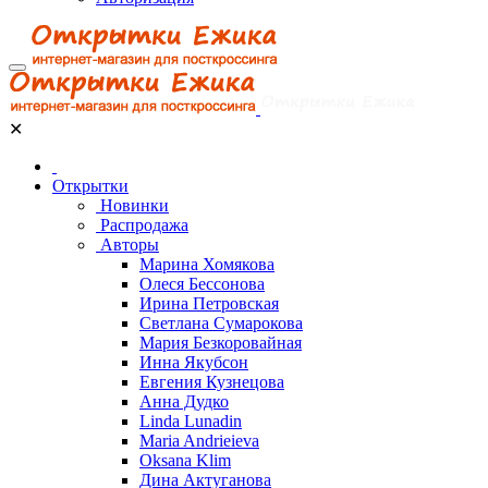
✕
Открытки
Новинки
Распродажа
Авторы
Марина Хомякова
Олеся Бессонова
Ирина Петровская
Светлана Сумарокова
Мария Безкоровайная
Инна Якубсон
Евгения Кузнецова
Анна Дудко
Linda Lunadin
Maria Andrieieva
Oksana Klim
Дина Актуганова