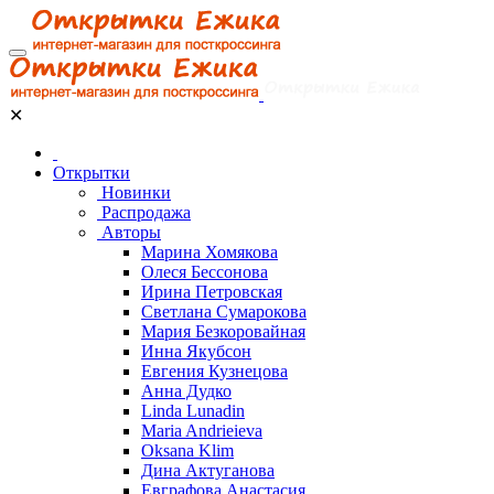
✕
Открытки
Новинки
Распродажа
Авторы
Марина Хомякова
Олеся Бессонова
Ирина Петровская
Светлана Сумарокова
Мария Безкоровайная
Инна Якубсон
Евгения Кузнецова
Анна Дудко
Linda Lunadin
Maria Andrieieva
Oksana Klim
Дина Актуганова
Евграфова Анастасия