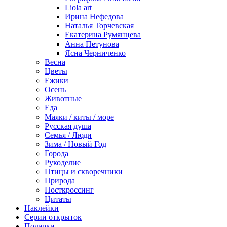
Liola art
Ирина Нефедова
Наталья Торчевская
Екатерина Румянцева
Анна Петунова
Ясна Черниченко
Весна
Цветы
Ежики
Осень
Животные
Еда
Маяки / киты / море
Русская душа
Семья / Люди
Зима / Новый Год
Города
Рукоделие
Птицы и скворечники
Природа
Посткроссинг
Цитаты
Наклейки
Серии открыток
Подарки