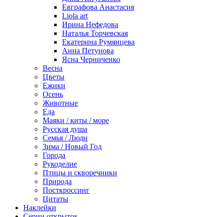
Евграфова Анастасия
Liola art
Ирина Нефедова
Наталья Торчевская
Екатерина Румянцева
Анна Петунова
Ясна Черниченко
Весна
Цветы
Ежики
Осень
Животные
Еда
Маяки / киты / море
Русская душа
Семья / Люди
Зима / Новый Год
Города
Рукоделие
Птицы и скворечники
Природа
Посткроссинг
Цитаты
Наклейки
Серии открыток