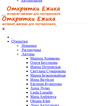
Авторизация
✕
Открытки
Новинки
Распродажа
Авторы
Марина Хомякова
Олеся Бессонова
Ирина Петровская
Светлана Сумарокова
Мария Безкоровайная
Инна Якубсон
Евгения Кузнецова
Анна Дудко
Linda Lunadin
Maria Andrieieva
Oksana Klim
Дина Актуганова