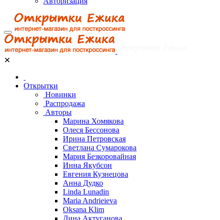
Авторизация
✕
Открытки
Новинки
Распродажа
Авторы
Марина Хомякова
Олеся Бессонова
Ирина Петровская
Светлана Сумарокова
Мария Безкоровайная
Инна Якубсон
Евгения Кузнецова
Анна Дудко
Linda Lunadin
Maria Andrieieva
Oksana Klim
Дина Актуганова