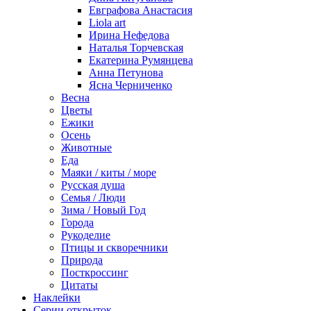
Евграфова Анастасия
Liola art
Ирина Нефедова
Наталья Торчевская
Екатерина Румянцева
Анна Петунова
Ясна Черниченко
Весна
Цветы
Ежики
Осень
Животные
Еда
Маяки / киты / море
Русская душа
Семья / Люди
Зима / Новый Год
Города
Рукоделие
Птицы и скворечники
Природа
Посткроссинг
Цитаты
Наклейки
Серии открыток