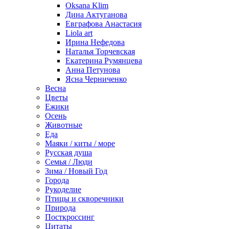
Oksana Klim
Дина Актуганова
Евграфова Анастасия
Liola art
Ирина Нефедова
Наталья Торчевская
Екатерина Румянцева
Анна Петунова
Ясна Черниченко
Весна
Цветы
Ежики
Осень
Животные
Еда
Маяки / киты / море
Русская душа
Семья / Люди
Зима / Новый Год
Города
Рукоделие
Птицы и скворечники
Природа
Посткроссинг
Цитаты