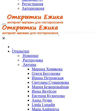
Регистрация
Авторизация
✕
Открытки
Новинки
Распродажа
Авторы
Марина Хомякова
Олеся Бессонова
Ирина Петровская
Светлана Сумарокова
Мария Безкоровайная
Инна Якубсон
Евгения Кузнецова
Анна Дудко
Linda Lunadin
Maria Andrieieva