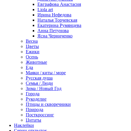
Евграфова Анастасия
Liola art
Ирина Нефедова
Наталья Торчевская
Екатерина Румянцева
Анна Петунова
Ясна Черниченко
Весна
Цветы
Ежики
Осень
Животные
Еда
Маяки / киты / море
Русская душа
Семья / Люди
Зима / Новый Год
Города
Рукоделие
Птицы и скворечники
Природа
Посткроссинг
Цитаты
Наклейки
Серии открыток