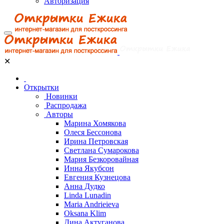
Авторизация
✕
Открытки
Новинки
Распродажа
Авторы
Марина Хомякова
Олеся Бессонова
Ирина Петровская
Светлана Сумарокова
Мария Безкоровайная
Инна Якубсон
Евгения Кузнецова
Анна Дудко
Linda Lunadin
Maria Andrieieva
Oksana Klim
Дина Актуганова