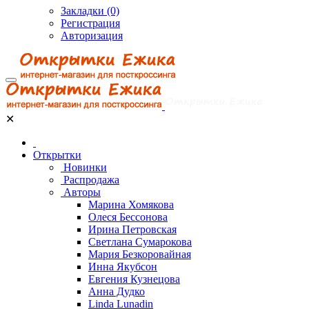
Закладки (0)
Регистрация
Авторизация
✕
Открытки
Новинки
Распродажа
Авторы
Марина Хомякова
Олеся Бессонова
Ирина Петровская
Светлана Сумарокова
Мария Безкоровайная
Инна Якубсон
Евгения Кузнецова
Анна Дудко
Linda Lunadin