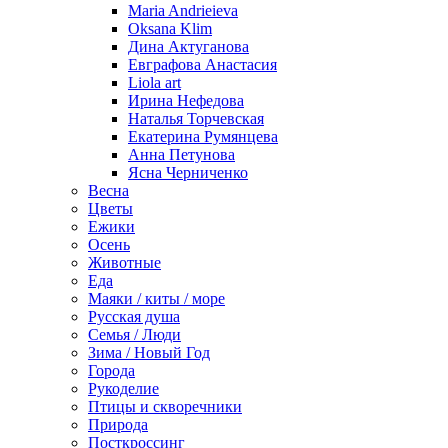
Maria Andrieieva
Oksana Klim
Дина Актуганова
Евграфова Анастасия
Liola art
Ирина Нефедова
Наталья Торчевская
Екатерина Румянцева
Анна Петунова
Ясна Черниченко
Весна
Цветы
Ежики
Осень
Животные
Еда
Маяки / киты / море
Русская душа
Семья / Люди
Зима / Новый Год
Города
Рукоделие
Птицы и скворечники
Природа
Посткроссинг