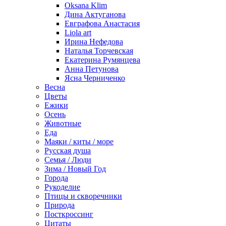
Oksana Klim
Дина Актуганова
Евграфова Анастасия
Liola art
Ирина Нефедова
Наталья Торчевская
Екатерина Румянцева
Анна Петунова
Ясна Черниченко
Весна
Цветы
Ежики
Осень
Животные
Еда
Маяки / киты / море
Русская душа
Семья / Люди
Зима / Новый Год
Города
Рукоделие
Птицы и скворечники
Природа
Посткроссинг
Цитаты