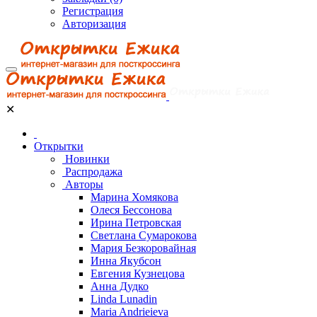
Регистрация
Авторизация
✕
Открытки
Новинки
Распродажа
Авторы
Марина Хомякова
Олеся Бессонова
Ирина Петровская
Светлана Сумарокова
Мария Безкоровайная
Инна Якубсон
Евгения Кузнецова
Анна Дудко
Linda Lunadin
Maria Andrieieva