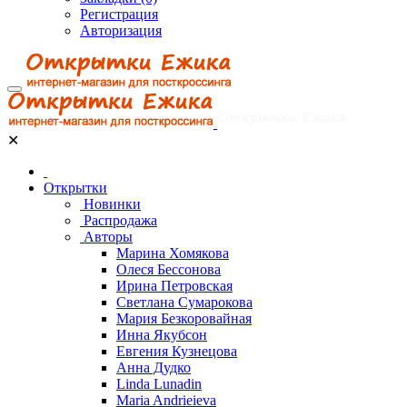
Регистрация
Авторизация
✕
Открытки
Новинки
Распродажа
Авторы
Марина Хомякова
Олеся Бессонова
Ирина Петровская
Светлана Сумарокова
Мария Безкоровайная
Инна Якубсон
Евгения Кузнецова
Анна Дудко
Linda Lunadin
Maria Andrieieva