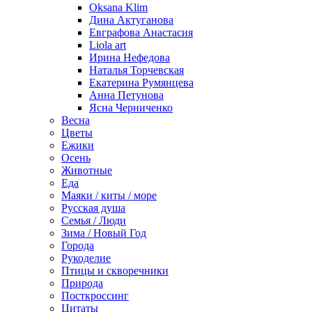
Oksana Klim
Дина Актуганова
Евграфова Анастасия
Liola art
Ирина Нефедова
Наталья Торчевская
Екатерина Румянцева
Анна Петунова
Ясна Черниченко
Весна
Цветы
Ежики
Осень
Животные
Еда
Маяки / киты / море
Русская душа
Семья / Люди
Зима / Новый Год
Города
Рукоделие
Птицы и скворечники
Природа
Посткроссинг
Цитаты