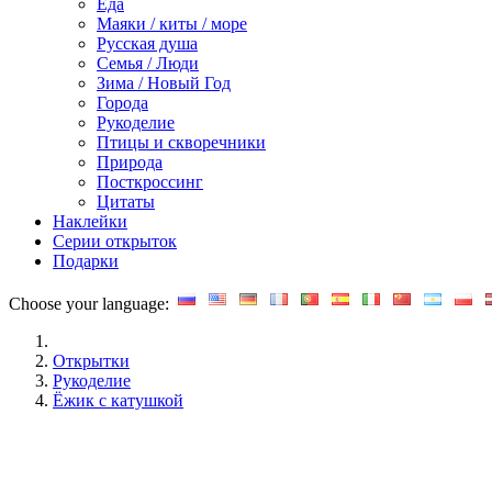
Еда
Маяки / киты / море
Русская душа
Семья / Люди
Зима / Новый Год
Города
Рукоделие
Птицы и скворечники
Природа
Посткроссинг
Цитаты
Наклейки
Серии открыток
Подарки
Choose your language:
Открытки
Рукоделие
Ёжик с катушкой