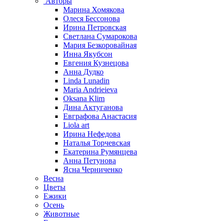
Авторы
Марина Хомякова
Олеся Бессонова
Ирина Петровская
Светлана Сумарокова
Мария Безкоровайная
Инна Якубсон
Евгения Кузнецова
Анна Дудко
Linda Lunadin
Maria Andrieieva
Oksana Klim
Дина Актуганова
Евграфова Анастасия
Liola art
Ирина Нефедова
Наталья Торчевская
Екатерина Румянцева
Анна Петунова
Ясна Черниченко
Весна
Цветы
Ежики
Осень
Животные