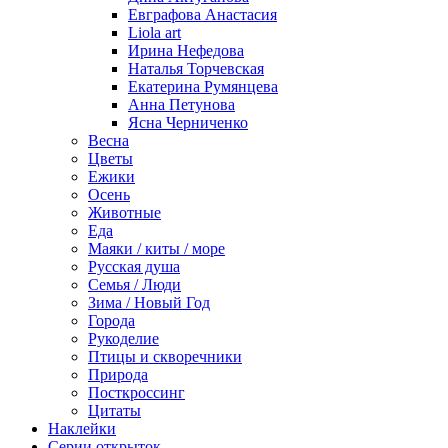
Евграфова Анастасия
Liola art
Ирина Нефедова
Наталья Торчевская
Екатерина Румянцева
Анна Петунова
Ясна Черниченко
Весна
Цветы
Ежики
Осень
Животные
Еда
Маяки / киты / море
Русская душа
Семья / Люди
Зима / Новый Год
Города
Рукоделие
Птицы и скворечники
Природа
Посткроссинг
Цитаты
Наклейки
Серии открыток