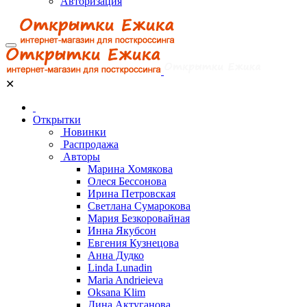
Авторизация
✕
Открытки
Новинки
Распродажа
Авторы
Марина Хомякова
Олеся Бессонова
Ирина Петровская
Светлана Сумарокова
Мария Безкоровайная
Инна Якубсон
Евгения Кузнецова
Анна Дудко
Linda Lunadin
Maria Andrieieva
Oksana Klim
Дина Актуганова