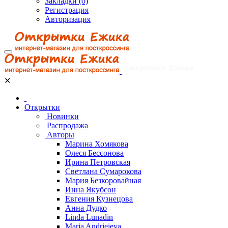
Закладки (0)
Регистрация
Авторизация
✕
Открытки
Новинки
Распродажа
Авторы
Марина Хомякова
Олеся Бессонова
Ирина Петровская
Светлана Сумарокова
Мария Безкоровайная
Инна Якубсон
Евгения Кузнецова
Анна Дудко
Linda Lunadin
Maria Andrieieva