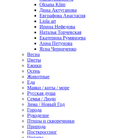
Oksana Klim
Дина Актуганова
Евграфова Анастасия
Liola art
Ирина Нефедова
Наталья Торчевская
Екатерина Румянцева
Анна Петунова
Ясна Черниченко
Весна
Цветы
Ежики
Осень
Животные
Еда
Маяки / киты / море
Русская душа
Семья / Люди
Зима / Новый Год
Города
Рукоделие
Птицы и скворечники
Природа
Посткроссинг
Цитаты