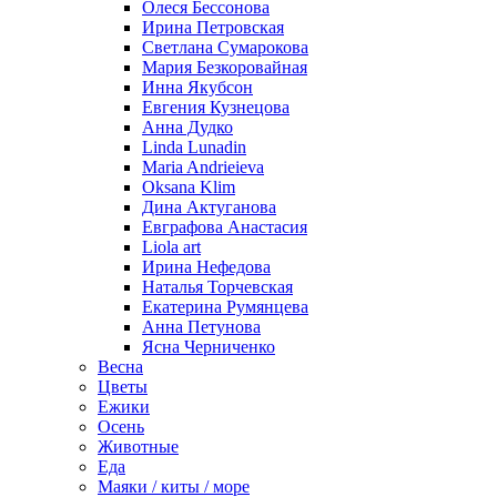
Олеся Бессонова
Ирина Петровская
Светлана Сумарокова
Мария Безкоровайная
Инна Якубсон
Евгения Кузнецова
Анна Дудко
Linda Lunadin
Maria Andrieieva
Oksana Klim
Дина Актуганова
Евграфова Анастасия
Liola art
Ирина Нефедова
Наталья Торчевская
Екатерина Румянцева
Анна Петунова
Ясна Черниченко
Весна
Цветы
Ежики
Осень
Животные
Еда
Маяки / киты / море